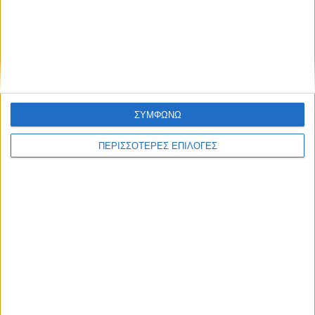
ακολουθήσει τη λήξη του αγωνιστικού μέρους της
διοργάνωσης, με συναυλία της Evangelia,
αμέσως μετά την τελετή της απονομής.
Χρ. Ανδρέου
ΣΥΜΦΩΝΩ
ΠΕΡΙΣΣΟΤΕΡΕΣ ΕΠΙΛΟΓΕΣ