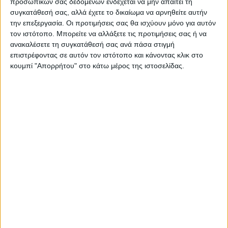
προσωπικών σας δεδομένων ενδέχεται να μην απαιτεί τη
συγκατάθεσή σας, αλλά έχετε το δικαίωμα να αρνηθείτε αυτήν
Στον παλμό του Ποδηλατικού Γύρου Ελλάδος
την επεξεργασία. Οι προτιμήσεις σας θα ισχύουν μόνο για αυτόν
χτυπά η καρδιά της Λάρισας - Δυνατό μήνυμα
τον ιστότοπο. Μπορείτε να αλλάξετε τις προτιμήσεις σας ή να
ανακαλέσετε τη συγκατάθεσή σας ανά πάσα στιγμή
από μαθητές και διοργανωτές από την Κεντρική
επιστρέφοντας σε αυτόν τον ιστότοπο και κάνοντας κλικ στο
πλατεία
κουμπί "Απορρήτου" στο κάτω μέρος της ιστοσελίδας.
Στον παλμό του ΔΕΗ Tour of Hellas χτυπά από
νωρίς το πρωί η καρδιά της Λάρισας, λίγες μόνον
ώρες πριν την υποδοχή των 120 αθλητών του
2ου ετάπ, που αναμένεται να τερματίσει σε
περίπου μιάμιση ώρα, μπροστά στο Δημαρχείο
της πόλης.
Στην Κεντρική πλατεία Δημάρχου Σάπκα στήθηκε
ένα μοναδικό σκηνικό υποδοχής, με τη
συμμετοχή φορέων, ενώ μικροί και μεγάλοι που