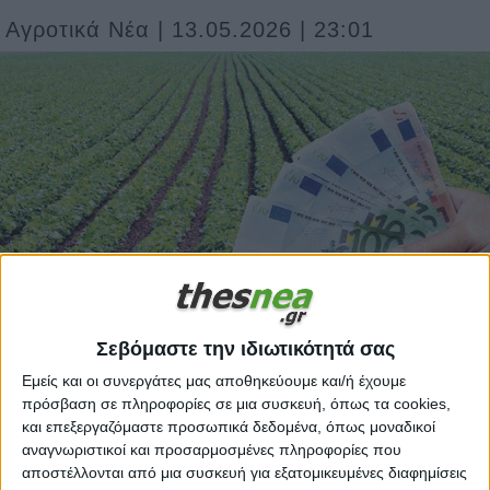
Αγροτικά Νέα | 13.05.2026 | 23:01
Σεβόμαστε την ιδιωτικότητά σας
Εμείς και οι συνεργάτες μας αποθηκεύουμε και/ή έχουμε
πρόσβαση σε πληροφορίες σε μια συσκευή, όπως τα cookies,
και επεξεργαζόμαστε προσωπικά δεδομένα, όπως μοναδικοί
Εντός του Ιουλίου του 2026 αναμένεται να
αναγνωριστικοί και προσαρμοσμένες πληροφορίες που
πληρωθούν εκκρεμμότητες ύψους 42.200.000
αποστέλλονται από μια συσκευή για εξατομικευμένες διαφημίσεις