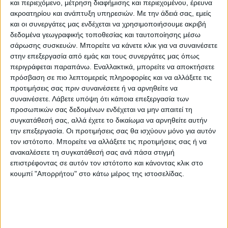
και περιεχόμενο, μέτρηση διαφήμισης και περιεχομένου, έρευνα
ευρώ που αφορούν το έτος ενίσχυσης 2024 σε
ακροατηρίου και ανάπτυξη υπηρεσιών.
Με την άδειά σας, εμείς
158.810 δικαιούχους με βάση το χρονοδιάγραμμα
και οι συνεργάτες μας ενδέχεται να χρησιμοποιήσουμε ακριβή
της ΑΑΔΕ.
δεδομένα γεωγραφικής τοποθεσίας και ταυτοποίησης μέσω
σάρωσης συσκευών. Μπορείτε να κάνετε κλικ για να συναινέσετε
στην επεξεργασία από εμάς και τους συνεργάτες μας όπως
Μερίδα εξ αυτών θα αφορούν το Μέτρο 23 και
περιγράφεται παραπάνω. Εναλλακτικά, μπορείτε να αποκτήσετε
αγροτεμάχια (γύρω στα 12.000) στα οποία είχαν
πρόσβαση σε πιο λεπτομερείς πληροφορίες και να αλλάξετε τις
προκύψει προβλήματα ύστερα από τους
προτιμήσεις σας πριν συναινέσετε ή να αρνηθείτε να
συναινέσετε.
Λάβετε υπόψη ότι κάποια επεξεργασία των
σχετικούς ελέγχους. Υπενθυμίζεται πως οι
προσωπικών σας δεδομένων ενδέχεται να μην απαιτεί τη
έλεγχοι είχαν πραγματοποιηθεί χωρίς έλεγχο
συγκατάθεσή σας, αλλά έχετε το δικαίωμα να αρνηθείτε αυτήν
την επεξεργασία. Οι προτιμήσεις σας θα ισχύουν μόνο για αυτόν
ΑΤΑΚ ή ΚΑΕΚ, στοιχεία τα οποία δεν
τον ιστότοπο. Μπορείτε να αλλάξετε τις προτιμήσεις σας ή να
αποτελούσαν προϋπόθεση καταβολής
ανακαλέσετε τη συγκατάθεσή σας ανά πάσα στιγμή
επιστρέφοντας σε αυτόν τον ιστότοπο και κάνοντας κλικ στο
ενισχύσεων για το έτος 2024. Για τα αγροτεµάχια
κουμπί "Απορρήτου" στο κάτω μέρος της ιστοσελίδας.
που αυτά είχε ανοίξει η διαδικασία ενστάσεων
μέσα στο 2026.