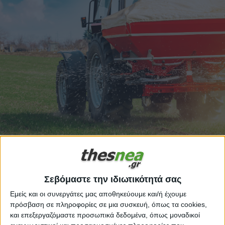
Χθες, Τρίτη, 19 Μαΐου, η Ευρωπαϊκή Επιτροπή
Σεβόμαστε την ιδιωτικότητά σας
υιοθέτησε επίσημα το νέο Σχέδιο Δράσης για τα
Εμείς και οι συνεργάτες μας αποθηκεύουμε και/ή έχουμε
λιπάσματα, μια πρωτοβουλία που στοχεύει στη
πρόσβαση σε πληροφορίες σε μια συσκευή, όπως τα cookies,
και επεξεργαζόμαστε προσωπικά δεδομένα, όπως μοναδικοί
στήριξη των Ευρωπαίων αγροτών απέναντι στο