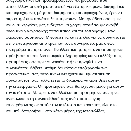
αναγνωριστικοί και προσαρμοσμένες πληροφορίες που
αυξημένο κόστος παραγωγής και στις σοβαρές
αποστέλλονται από μια συσκευή για εξατομικευμένες διαφημίσεις
και περιεχόμενο, μέτρηση διαφήμισης και περιεχομένου, έρευνα
αναταράξεις της αγοράς λιπασμάτων. Το σχέδιο
ακροατηρίου και ανάπτυξη υπηρεσιών.
Με την άδειά σας, εμείς
έρχεται σε μια κρίσιμη περίοδο για την
και οι συνεργάτες μας ενδέχεται να χρησιμοποιήσουμε ακριβή
δεδομένα γεωγραφικής τοποθεσίας και ταυτοποίησης μέσω
ευρωπαϊκή γεωργία, καθώς οι υψηλές τιμές
σάρωσης συσκευών. Μπορείτε να κάνετε κλικ για να συναινέσετε
ενέργειας, οι γεωπολιτικές κρίσεις και οι
στην επεξεργασία από εμάς και τους συνεργάτες μας όπως
διαταραχές στον εφοδιασμό έχουν αυξήσει
περιγράφεται παραπάνω. Εναλλακτικά, μπορείτε να αποκτήσετε
πρόσβαση σε πιο λεπτομερείς πληροφορίες και να αλλάξετε τις
σημαντικά το κόστος των εισροών και πιέζουν τη
προτιμήσεις σας πριν συναινέσετε ή να αρνηθείτε να
βιωσιμότητα των αγροτικών εκμεταλλεύσεων.
συναινέσετε.
Λάβετε υπόψη ότι κάποια επεξεργασία των
προσωπικών σας δεδομένων ενδέχεται να μην απαιτεί τη
Η «ΥΧ» είχε αποκαλύψει την υπόθεση από το
συγκατάθεσή σας, αλλά έχετε το δικαίωμα να αρνηθείτε αυτήν
την επεξεργασία. Οι προτιμήσεις σας θα ισχύουν μόνο για αυτόν
2019
τον ιστότοπο. Μπορείτε να αλλάξετε τις προτιμήσεις σας ή να
Η Κομισιόν αναγνωρίζει ότι η διαθεσιμότητα και η
ανακαλέσετε τη συγκατάθεσή σας ανά πάσα στιγμή
επιστρέφοντας σε αυτόν τον ιστότοπο και κάνοντας κλικ στο
προσιτή τιμή των λιπασμάτων αποτελούν βασική
κουμπί "Απορρήτου" στο κάτω μέρος της ιστοσελίδας.
προϋπόθεση για τη διατήρηση της αγροτικής
παραγωγής και της επισιτιστικής ασφάλειας στην