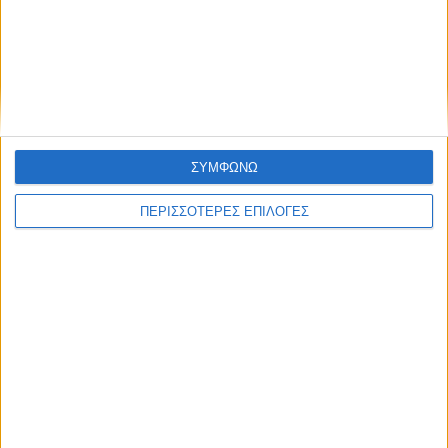
ΕΥΚΑΙΡΙΕΣ ΑΠΟ ΤΟ ΣΟΥΣΑΜΙ_ΘΕΣΣΑΛΩΝ ΓΗ
20 03 2023
ΣΥΜΦΩΝΩ
ΠΕΡΙΣΣΟΤΕΡΕΣ ΕΠΙΛΟΓΕΣ
Αυτή η ιστοσελίδα