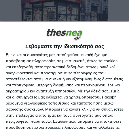
Σεβόμαστε την ιδιωτικότητά σας
Εμείς και οι συνεργάτες μας αποθηκεύουμε και/ή έχουμε
πρόσβαση σε πληροφορίες σε μια συσκευή, όπως τα cookies,
Πού ξεπέρασε τους 38
και επεξεργαζόμαστε προσωπικά δεδομένα, όπως μοναδικοί
αναγνωριστικοί και προσαρμοσμένες πληροφορίες που
βαθμούς ο υδράργυρος
αποστέλλονται από μια συσκευή για εξατομικευμένες διαφημίσεις
και περιεχόμενο, μέτρηση διαφήμισης και περιεχομένου, έρευνα
ακροατηρίου και ανάπτυξη υπηρεσιών.
Με την άδειά σας, εμείς
σήμερα - Πότε υποχωρεί
και οι συνεργάτες μας ενδέχεται να χρησιμοποιήσουμε ακριβή
δεδομένα γεωγραφικής τοποθεσίας και ταυτοποίησης μέσω
η αφρικανική σκόνη
σάρωσης συσκευών. Μπορείτε να κάνετε κλικ για να συναινέσετε
στην επεξεργασία από εμάς και τους συνεργάτες μας όπως
περιγράφεται παραπάνω. Εναλλακτικά, μπορείτε να αποκτήσετε
Κοινωνία | 19.05.2024 | 19:31
πρόσβαση σε πιο λεπτομερείς πληροφορίες και να αλλάξετε τις