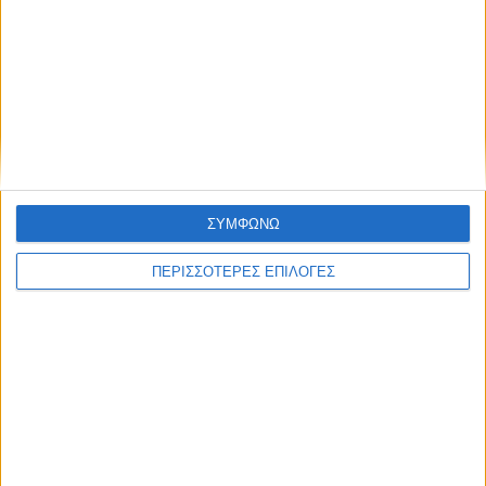
Πού ξεπέρασε τους 38 βαθμούς ο υδράργυρος
σήμερα
Πότε φεύγει η αφρικανική
σκόνη
ΣΥΜΦΩΝΩ
ΠΕΡΙΣΣΟΤΕΡΕΣ ΕΠΙΛΟΓΕΣ
Ο
μετεωρολόγος
Γιώργος Τσατραφύλλιας, μέσω
ανάρτησής του, αναφέρει πως η ζέστη θα
απλωθεί σε περισσότερες περιοχές τη Δευτέρα
και την Τρίτη, ενώ προβλέπει υποχώρηση της
αφρικανικής σκόνης
και της ζέστης από την
Πέμπτη. Συγκεκριμένα, αναφέρει: