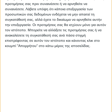
προτιμήσεις σας πριν συναινέσετε ή να αρνηθείτε να
συναινέσετε.
Λάβετε υπόψη ότι κάποια επεξεργασία των
προσωπικών σας δεδομένων ενδέχεται να μην απαιτεί τη
συγκατάθεσή σας, αλλά έχετε το δικαίωμα να αρνηθείτε αυτήν
την επεξεργασία. Οι προτιμήσεις σας θα ισχύουν μόνο για αυτόν
τον ιστότοπο. Μπορείτε να αλλάξετε τις προτιμήσεις σας ή να
ανακαλέσετε τη συγκατάθεσή σας ανά πάσα στιγμή
επιστρέφοντας σε αυτόν τον ιστότοπο και κάνοντας κλικ στο
κουμπί "Απορρήτου" στο κάτω μέρος της ιστοσελίδας.
Υψηλές θερμοκρασίες
σημειώθηκαν στα
κεντρικά και νότια τμήματα της χώρας μας την
Κυριακή 19/5, ενώ ο
καιρός
αναμένεται
παρόμοιος
και τις
επόμενες ημέρες
.