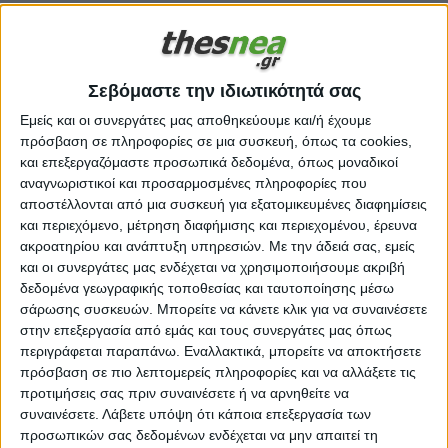
προϋπολογισμού 2025
Κοινωνία | 07.10.2024 | 21:12
Σεβόμαστε την ιδιωτικότητά σας
Εμείς και οι συνεργάτες μας αποθηκεύουμε και/ή έχουμε
πρόσβαση σε πληροφορίες σε μια συσκευή, όπως τα cookies,
και επεξεργαζόμαστε προσωπικά δεδομένα, όπως μοναδικοί
αναγνωριστικοί και προσαρμοσμένες πληροφορίες που
αποστέλλονται από μια συσκευή για εξατομικευμένες διαφημίσεις
και περιεχόμενο, μέτρηση διαφήμισης και περιεχομένου, έρευνα
ακροατηρίου και ανάπτυξη υπηρεσιών.
Με την άδειά σας, εμείς
και οι συνεργάτες μας ενδέχεται να χρησιμοποιήσουμε ακριβή
δεδομένα γεωγραφικής τοποθεσίας και ταυτοποίησης μέσω
σάρωσης συσκευών. Μπορείτε να κάνετε κλικ για να συναινέσετε
στην επεξεργασία από εμάς και τους συνεργάτες μας όπως
περιγράφεται παραπάνω. Εναλλακτικά, μπορείτε να αποκτήσετε
πρόσβαση σε πιο λεπτομερείς πληροφορίες και να αλλάξετε τις
προτιμήσεις σας πριν συναινέσετε ή να αρνηθείτε να
Με γνώμονα την αντιμετώπιση του δημογραφικού
συναινέσετε.
Λάβετε υπόψη ότι κάποια επεξεργασία των
προβλήματος το οποίο αποτελεί ένα από τα
προσωπικών σας δεδομένων ενδέχεται να μην απαιτεί τη