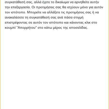
συγκατάθεσή σας, αλλά έχετε το δικαίωμα να αρνηθείτε αυτήν
σημαντικότερα προβλήματα που αντιμετωπίζει
την επεξεργασία. Οι προτιμήσεις σας θα ισχύουν μόνο για αυτόν
όχι μόνο η Ελλάδα, αλλά ολόκληρη η Ευρώπη και
τον ιστότοπο. Μπορείτε να αλλάξετε τις προτιμήσεις σας ή να
ανακαλέσετε τη συγκατάθεσή σας ανά πάσα στιγμή
οι υπόλοιπες αναπτυγμένες χώρες, η κυβέρνηση
επιστρέφοντας σε αυτόν τον ιστότοπο και κάνοντας κλικ στο
υιοθετεί μέτρα στήριξης της οικογένειας τα οποία
κουμπί "Απορρήτου" στο κάτω μέρος της ιστοσελίδας.
περιλαμβάνονται στο προσχέδιο
προϋπολογισμού 2025.
Συγκεκριμένα, στο προσχέδιο προϋπολογισμού
πέρα από τις μόνιμες παρεμβάσεις για την
οικογένεια των οποίων η υλοποίηση ξεκίνησε
εντός της προηγούμενης τετραετίας (ενδεικτικά,
καταβολή επιδόματος ύψους 2.000 ευρώ για
κάθε παιδί που γεννιέται, αύξηση του
αφορολόγητου για οικογένειες με παιδιά,
επέκταση του επιδόματος μητρότητας ιδιωτικού