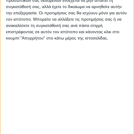
προσωπικών σας δεδομένων ενδέχεται να μην απαιτεί τη
της Πέμπτης 17 Οκτωβρίου, τα βομβαρδιστικά
συγκατάθεσή σας, αλλά έχετε το δικαίωμα να αρνηθείτε αυτήν
την επεξεργασία. Οι προτιμήσεις σας θα ισχύουν μόνο για αυτόν
Β-2 Stealth των ΗΠΕ έπληξαν αποθήκες όπλων
τον ιστότοπο. Μπορείτε να αλλάξετε τις προτιμήσεις σας ή να
των Χούθι, «δορυφόρου» της Τεχεράνης, ενόψει
ανακαλέσετε τη συγκατάθεσή σας ανά πάσα στιγμή
επιστρέφοντας σε αυτόν τον ιστότοπο και κάνοντας κλικ στο
της ισραηλινής επίθεσης στην Τεχεράνη. Γιατί
κουμπί "Απορρήτου" στο κάτω μέρος της ιστοσελίδας.
όμως επέλεξαν αυτά το υπερόπλο;
Οι ΗΠΑ πραγματοποίησαν χτύπησαν πέντε
αποθήκες όπλων των Χούθι στην Υεμένη, για να
«υποβαθμίσουν την ικανότητά τους να
συνεχίσουν απερίσκεπτες και παράνομες
επιθέσεις τους στη διεθνή εμπορική ναυτιλία και
στο προσωπικό και πλοία των ΗΠΑ, του
συνασπισμού και του εμπορίου στην Ερυθρά
Θάλασσα, στο στενό Μπαμπ Αλ-Μαντέμπ και
στον Κόλπο του Άντεν» όπως ανακοίνωσε ο