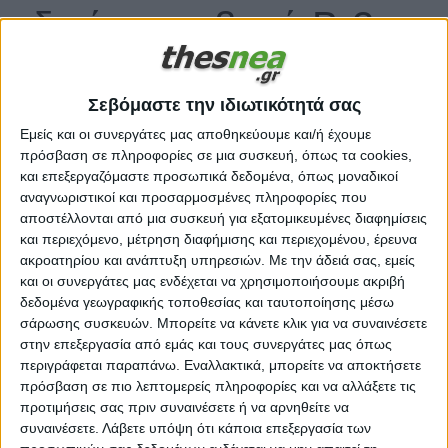
ειδικά τα φοβερά B-2
Διεθνή | 17.10.2024 | 20:01
Σεβόμαστε την ιδιωτικότητά σας
Εμείς και οι συνεργάτες μας αποθηκεύουμε και/ή έχουμε
πρόσβαση σε πληροφορίες σε μια συσκευή, όπως τα cookies,
και επεξεργαζόμαστε προσωπικά δεδομένα, όπως μοναδικοί
αναγνωριστικοί και προσαρμοσμένες πληροφορίες που
αποστέλλονται από μια συσκευή για εξατομικευμένες διαφημίσεις
και περιεχόμενο, μέτρηση διαφήμισης και περιεχομένου, έρευνα
ακροατηρίου και ανάπτυξη υπηρεσιών.
Με την άδειά σας, εμείς
και οι συνεργάτες μας ενδέχεται να χρησιμοποιήσουμε ακριβή
δεδομένα γεωγραφικής τοποθεσίας και ταυτοποίησης μέσω
σάρωσης συσκευών. Μπορείτε να κάνετε κλικ για να συναινέσετε
στην επεξεργασία από εμάς και τους συνεργάτες μας όπως
περιγράφεται παραπάνω. Εναλλακτικά, μπορείτε να αποκτήσετε
πρόσβαση σε πιο λεπτομερείς πληροφορίες και να αλλάξετε τις
Με δυνατότητα να επιχειρούν από ύψος όσο
προτιμήσεις σας πριν συναινέσετε ή να αρνηθείτε να
συναινέσετε.
Λάβετε υπόψη ότι κάποια επεξεργασία των
πέντε φορές το υψόμετρο του Ολύμπου, το πρωί