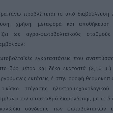
ραπάνω προβλέπεται το υπό διαβούλευση ν
ευση, χρήση, µεταφορά και αποθήκευση δ
ρίζει ως αγρο-φωτοβολταϊκούς σταθµο
αµβάνουν:
ωτοβολταϊκές εγκαταστάσεις που αναπτύσσο
στο δύο µέτρα και δέκα εκατοστά (2,10 µ.
εργούµενες εκτάσεις ή στην οροφή θερµοκηπ
ικίσκο στέγασης ηλεκτροµηχανολογικού
αµβάνει τον υποσταθµό διασύνδεσης µε το δί
καλώδια σύνδεσης των φωτοβολταϊκών ε