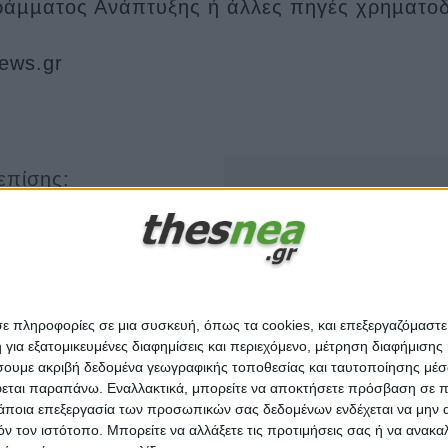
άµµατος Ανάπτυξης ή άλλες πηγές χρηµατοδ
ews.gr
 επίσης:
Αυτή η ιστοσε
θηκε η εγκύκλιος για το ΟΣΔΕ 2026 – Τι λέει για monitoring, κυρώσεις και ψη
υργία η νέα Ενιαία Αίτηση Ενίσχυσης (ΟΣΔΕ), τι λέει η ανακοίνωση της ΑΑΔΕ
Αυτός ο ιστότοπος χρη
πολογισμό 80 εκατ. ευρώ η νέα πρόσκληση για αρδευτικά έργα
παρακολούθησης για τη
ακόλουθους σκοπούς
 δάνεια: Το ευρωπαϊκό μοντέλο χωρίς υποθήκες και το ελληνικό στοίχημα των 
σε πληροφορίες σε μια συσκευή, όπως τα cookies, και επεξεργαζόμαστ
του ιστότοπου
,
για να
α εξατομικευμένες διαφημίσεις και περιεχόμενο, μέτρηση διαφήμισης 
ε πληρωμή 14,4 εκατ. για Συμβούλους και 33,8 εκατ. ευρώ για Leader
μετρήσετε το ενδιαφέρ
οιήσουμε ακριβή δεδομένα γεωγραφικής τοποθεσίας και ταυτοποίησης μέ
να εξατομικεύσετε τις
εται παραπάνω. Εναλλακτικά, μπορείτε να αποκτήσετε πρόσβαση σε πιο
άποια επεξεργασία των προσωπικών σας δεδομένων ενδέχεται να μην απ
διαφημίσεις που είναι 
τόν τον ιστότοπο. Μπορείτε να αλλάξετε τις προτιμήσεις σας ή να ανα