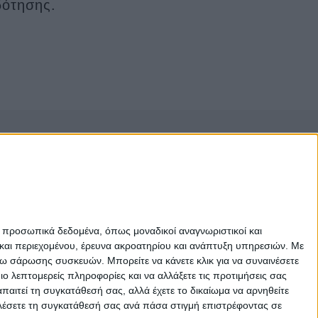
ότησης.
λίδα χρησιμοποιεί cookies
φιοποίηση αγροτεμαχίων
σιμοποιεί cookies και άλλες τεχνολογίες
 βελτίωση της εμπειρίας περιήγησής σας για τους
:
για να ενεργοποιήσετε τη βασική λειτουργικότητα
365 εκατ. ευρώ
ε προσωπικά δεδομένα, όπως μοναδικοί αναγνωριστικοί και
 παρέχετε καλύτερη εμπειρία στον ιστότοπο
,
για να
και περιεχομένου, έρευνα ακροατηρίου και ανάπτυξη υπηρεσιών.
Με
ον σας για τα προϊόντα και τις υπηρεσίες μας και
σω σάρωσης συσκευών. Μπορείτε να κάνετε κλικ για να συναινέσετε
 αλληλεπιδράσεις μάρκετινγκ
,
για να προβάλλετε
 λεπτομερείς πληροφορίες και να αλλάξετε τις προτιμήσεις σας
αιτεί τη συγκατάθεσή σας, αλλά έχετε το δικαίωμα να αρνηθείτε
πιο σχετικές με εσάς
.
καλέσετε τη συγκατάθεσή σας ανά πάσα στιγμή επιστρέφοντας σε