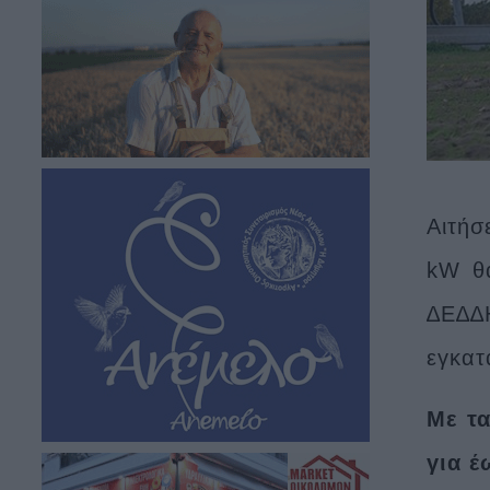
Αιτήσ
kW θα
∆Ε∆∆
εγκατ
Με τ
για έ