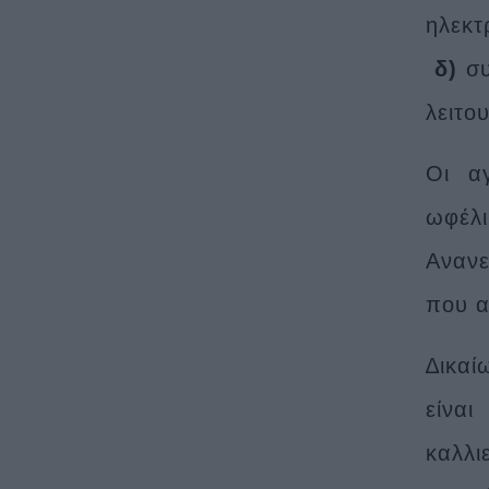
ηλεκτ
δ)
σ
λειτο
Οι α
ωφέλι
Ανανε
που α
∆ικαί
είνα
καλλι