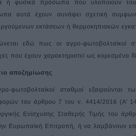
κά ή φυσικά πρόσωπα που υλοποιούν του
ωπα αυτά έχουν συνάψει σχετική συµφωνί
εργούµενων εκτάσεων ή θερµοκηπιακών εγκα
ώνεται εδώ πως οι αγρο-φωτοβολταϊκοί σ
χές που έχουν χαρακτηριστεί ως κορεσµένα δ
σιο αποζηµίωσης
ρο-φωτοβολταϊκοί σταθµοί εξαιρούνται τ
ορών του άρθρου 7 του ν. 4414/2016 (Α’ 1
υργικής Ενίσχυσης Σταθερής Τιµής του άρθρ
ην Ευρωπαϊκή Επιτροπή, ή να λαµβάνουν επ