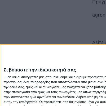
Προγρ
agron
Δείτε
-
Δημοσιεύ
-
Σε λειτο
-
Με προϋ
Σεβόμαστε την ιδιωτικότητά σας
-
Αγροτικά
Εμείς και οι συνεργάτες μας αποθηκεύουμε και/ή έχουμε πρόσβαση 
προσαρμοσμένες πληροφορίες που αποστέλλονται από μια συσκευή γι
-
Εγκρίθηκ
την άδειά σας, εμείς και οι συνεργάτες μας ενδέχεται να χρησιμοπ
στην επεξεργασία από εμάς και τους συνεργάτες μας όπως περιγράφ
πριν συναινέσετε ή να αρνηθείτε να συναινέσετε.
Λάβετε υπόψη ότι κ
αυτήν την επεξεργασία. Οι προτιμήσεις σας θα ισχύουν μόνο για αυ