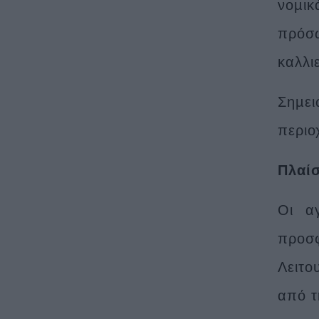
νοµι
πρόσ
καλλι
Σηµει
περιο
Πλαί
Οι αγ
προσφ
Λειτο
από τ