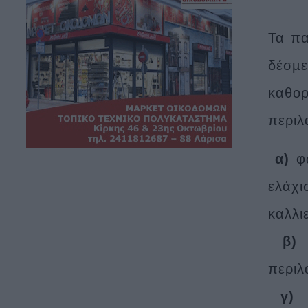
Τα πα
δέσµ
καθο
περιλ
α)
φ
ελάχι
καλλι
β)
ο
περιλ
γ)