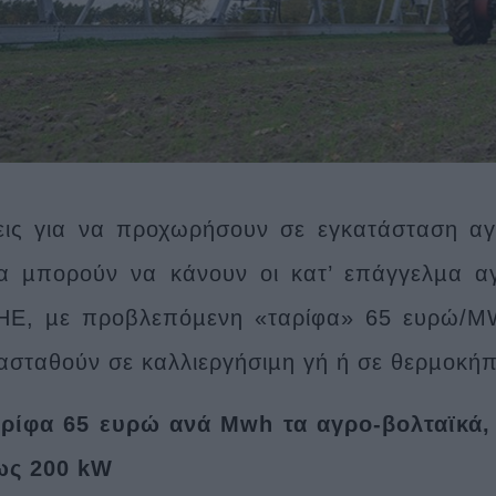
εις για να προχωρήσουν σε εγκατάσταση α
 µπορούν να κάνουν οι κατ’ επάγγελµα α
ΗΕ, µε προβλεπόµενη «ταρίφα» 65 ευρώ/MW
ασταθούν σε καλλιεργήσιµη γή ή σε θερµοκήπ
αρίφα 65 ευρώ ανά Mwh τα αγρο-βολταϊκά
ως 200 kW