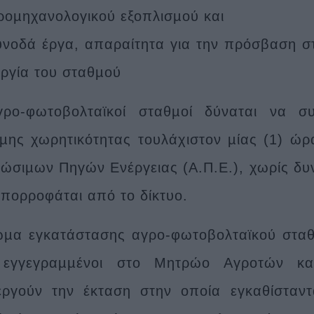
ροµηχανολογικού εξοπλισµού και
υνοδά έργα, απαραίτητα για την πρόσβαση σ
υργία του σταθµού
γρο-φωτοβολταϊκοί σταθµοί δύναται να συ
µης χωρητικότητας τουλάχιστον µίας (1) ώρ
ώσιµων Πηγών Ενέργειας (Α.Π.Ε.), χωρίς δυ
πορροφάται από το δίκτυο.
ωµα εγκατάστασης αγρο-φωτοβολταϊκού σταθ
ι εγγεγραµµένοι στο Μητρώο Αγροτών κα
εργούν την έκταση στην οποία εγκαθίσταντ