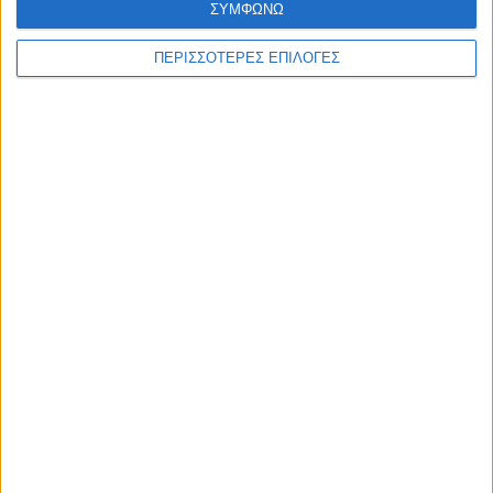
ΣΥΜΦΩΝΩ
ΠΕΡΙΣΣΟΤΕΡΕΣ ΕΠΙΛΟΓΕΣ
Ζητούνται υποψήφιοι για να γίνουν Νέοι
Αγρότες, δεν αποκλείεται μια παράταση
14.01.2025 | 13:22
Έως τις 25 Φεβρουαρίου συνεχίζεται η διαδικασία
για την προσκόµιση φακέλων ένταξης στο Μέτρο
Νέων Αγροτών. Προς το παρόν εκεί που
εντοπίζονται δυσκολίες είναι στην εξοικείωση των