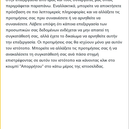
περιγράφεται παραπάνω. Εναλλακτικά, μπορείτε να αποκτήσετε
του αγροτικού κόσμου, έστειλε ο Υπουργός
πρόσβαση σε πιο λεπτομερείς πληροφορίες και να αλλάξετε τις
Αγροτικής Ανάπτυξης και Τροφίμων, Κώστας
προτιμήσεις σας πριν συναινέσετε ή να αρνηθείτε να
συναινέσετε.
Λάβετε υπόψη ότι κάποια επεξεργασία των
Τσιάρας, εγκαινιάζοντας την 13η έκθεση
προσωπικών σας δεδομένων ενδέχεται να μην απαιτεί τη
Zootechnia. Ο Κώστας Τσιάρας αναγνώρισε τις
συγκατάθεσή σας, αλλά έχετε το δικαίωμα να αρνηθείτε αυτήν
την επεξεργασία. Οι προτιμήσεις σας θα ισχύουν μόνο για αυτόν
δυσκολίες...
τον ιστότοπο. Μπορείτε να αλλάξετε τις προτιμήσεις σας ή να
ανακαλέσετε τη συγκατάθεσή σας ανά πάσα στιγμή
επιστρέφοντας σε αυτόν τον ιστότοπο και κάνοντας κλικ στο
κουμπί "Απορρήτου" στο κάτω μέρος της ιστοσελίδας.