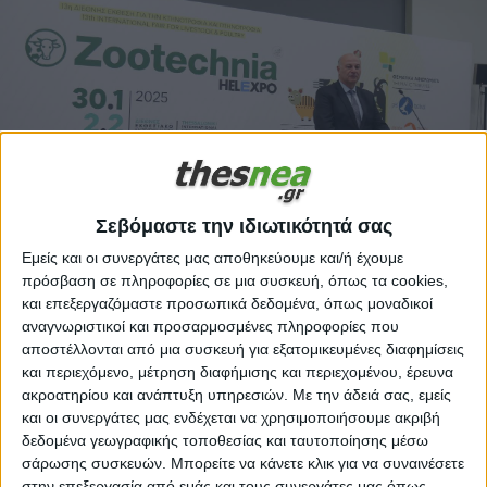
Σεβόμαστε την ιδιωτικότητά σας
Εμείς και οι συνεργάτες μας αποθηκεύουμε και/ή έχουμε
πρόσβαση σε πληροφορίες σε μια συσκευή, όπως τα cookies,
και επεξεργαζόμαστε προσωπικά δεδομένα, όπως μοναδικοί
Αποζημιώσεις, δωρεάν ανασύσταση
αναγνωριστικοί και προσαρμοσμένες πληροφορίες που
αποστέλλονται από μια συσκευή για εξατομικευμένες διαφημίσεις
κοπαδιών, εφάπαξ ενίσχυση και ανθυγιεινό
και περιεχόμενο, μέτρηση διαφήμισης και περιεχομένου, έρευνα
επίδομα στους κτηνιάτρους ανακοίνωσε
ακροατηρίου και ανάπτυξη υπηρεσιών.
Με την άδειά σας, εμείς
και οι συνεργάτες μας ενδέχεται να χρησιμοποιήσουμε ακριβή
Τσιάρας από τη
δεδομένα γεωγραφικής τοποθεσίας και ταυτοποίησης μέσω
31.01.2025 | 23:59
σάρωσης συσκευών. Μπορείτε να κάνετε κλικ για να συναινέσετε
Μήνυμα ενότητας και διαλόγου προς το σύνολο
στην επεξεργασία από εμάς και τους συνεργάτες μας όπως