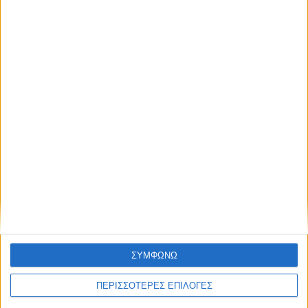
ΑΝΟΙΞΕ ΤΟ ΟΣΔΕ; ΓΙΑΝΝΗΣ ΠΕΡΟΥΛΑΚΗΣ
ΠΑΝΑΓΙΩΤΗΣ ΚΑΛΟΓΙΑΝΝΗΣ 12 06 2023
12.06.2023 | 23:01 |
video
ΑΝΟΙΞΕ ΤΟ ΟΣΔΕ; ΓΙΑΝΝΗΣ ΠΕΡΟΥΛΑΚΗΣ
ΠΑΝΑΓΙΩΤΗΣ ΚΑΛΟΓΙΑΝΝΗΣ 12 06
ΣΥΜΦΩΝΩ
ΠΕΡΙΣΣΟΤΕΡΕΣ ΕΠΙΛΟΓΕΣ
ΠΑΕΙ ΚΟΝΤΡΑ Ο ΚΑΙΡΟΣ ΣΤΟΥΣ