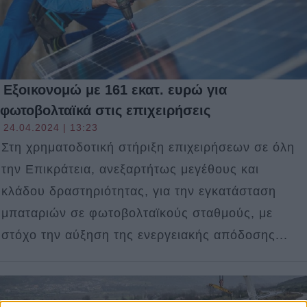
Εξοικονομώ με 161 εκατ. ευρώ για
φωτοβολταϊκά στις επιχειρήσεις
24.04.2024 | 13:23
Στη χρηματοδοτική στήριξη επιχειρήσεων σε όλη
την Επικράτεια, ανεξαρτήτως μεγέθους και
κλάδου δραστηριότητας, για την εγκατάσταση
μπαταριών σε φωτοβολταϊκούς σταθμούς, με
στόχο την αύξηση της ενεργειακής απόδοσης...