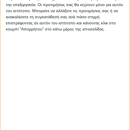
αφορούσε στη μήνυση που είχαν υποβάλει κατά
την επεξεργασία. Οι προτιμήσεις σας θα ισχύουν μόνο για αυτόν
τον ιστότοπο. Μπορείτε να αλλάξετε τις προτιμήσεις σας ή να
των...
ανακαλέσετε τη συγκατάθεσή σας ανά πάσα στιγμή
επιστρέφοντας σε αυτόν τον ιστότοπο και κάνοντας κλικ στο
κουμπί "Απορρήτου" στο κάτω μέρος της ιστοσελίδας.
Εργασιακά: Τέλος το πενθήμερο – Έρχεται η
εξαήμερη εργασία από τον Ιούλιο
16.04.2024 | 18:57