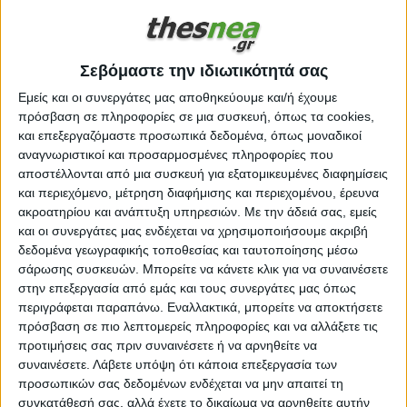
Σεβόμαστε την ιδιωτικότητά σας
Εμείς και οι συνεργάτες μας αποθηκεύουμε και/ή έχουμε
πρόσβαση σε πληροφορίες σε μια συσκευή, όπως τα cookies,
και επεξεργαζόμαστε προσωπικά δεδομένα, όπως μοναδικοί
αναγνωριστικοί και προσαρμοσμένες πληροφορίες που
αποστέλλονται από μια συσκευή για εξατομικευμένες διαφημίσεις
και περιεχόμενο, μέτρηση διαφήμισης και περιεχομένου, έρευνα
Τέμπη: Συγγενείς θυμάτων προσέφυγαν κατά
ακροατηρίου και ανάπτυξη υπηρεσιών.
Με την άδειά σας, εμείς
της διάταξης που βγάζει «λάδι» τον
και οι συνεργάτες μας ενδέχεται να χρησιμοποιήσουμε ακριβή
δεδομένα γεωγραφικής τοποθεσίας και ταυτοποίησης μέσω
Τριαντόπουλο για το μπάζωμα
σάρωσης συσκευών. Μπορείτε να κάνετε κλικ για να συναινέσετε
17.04.2024 | 19:10
στην επεξεργασία από εμάς και τους συνεργάτες μας όπως
Συγγενείς θυμάτων της σιδηροδρομικής
περιγράφεται παραπάνω. Εναλλακτικά, μπορείτε να αποκτήσετε
πρόσβαση σε πιο λεπτομερείς πληροφορίες και να αλλάξετε τις
τραγωδίας στα Τέμπη έκαναν πράξη την απόφασή
προτιμήσεις σας πριν συναινέσετε ή να αρνηθείτε να
τους να προσφύγουν κατά της διάταξης της
συναινέσετε.
Λάβετε υπόψη ότι κάποια επεξεργασία των
προσωπικών σας δεδομένων ενδέχεται να μην απαιτεί τη
Εισαγγελίας Πρωτοδικών Λάρισας, , η οποία
συγκατάθεσή σας, αλλά έχετε το δικαίωμα να αρνηθείτε αυτήν