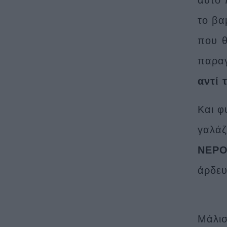
το βα
που θ
παρα
αντί 
Και φ
γαλά
ΝΕΡΟ
άρδευ
Μάλισ