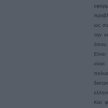
εφαρμ
προβλ
ως συ
την ε
όπου 
Είναι
είνα
πολυε
διατρ
ελλην
Και φ