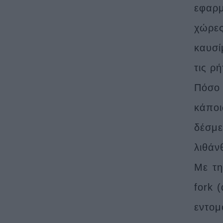
εφαρμ
χώρε
καυσί
τις ρ
Πόσο 
κάποι
δέσμε
λιθάν
Με τη
fork 
εντομ