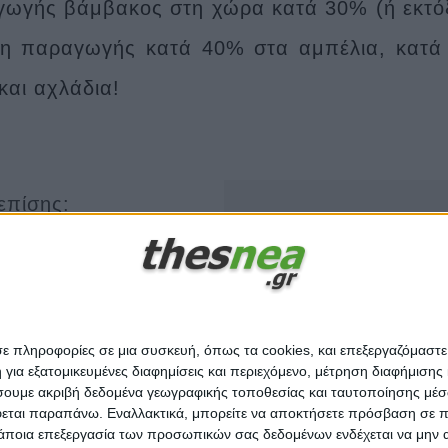
ωγής βάμβακος στη χώρα κατά 30% (ή εκτό
η παραγωγής κατά 40% στα αμπέλια, κατά 
και αχλάδια!
 επίσης:
Αυτή η ιστοσε
ς επιδοτήσεις: Τι σημαίνει κάθε μέρα καθυστέρησης για τις δηλώσεις ΟΣΔΕ 2026
να αποκτήσουν προστιθέμενη αξία τα ελληνικά τρόφιμα…
Αυτός ο ιστότοπος χρη
γούμαστε σε ολιγοπώλια στη γεωργία
παρακολούθησης για τη
ακόλουθους σκοπούς
ικό έγκλημα η εγκατάλειψη των έργων του Αχελώου
σε πληροφορίες σε μια συσκευή, όπως τα cookies, και επεξεργαζόμαστ
του ιστότοπου
,
για να
α εξατομικευμένες διαφημίσεις και περιεχόμενο, μέτρηση διαφήμισης 
πυρηνική ενέργεια λύση για το ενεργειακό πρόβλημα στην Ελλάδα;
μετρήσετε το ενδιαφέρ
οιήσουμε ακριβή δεδομένα γεωγραφικής τοποθεσίας και ταυτοποίησης μέ
να εξατομικεύσετε τις
εται παραπάνω. Εναλλακτικά, μπορείτε να αποκτήσετε πρόσβαση σε πιο
άποια επεξεργασία των προσωπικών σας δεδομένων ενδέχεται να μην απ
διαφημίσεις που είναι 