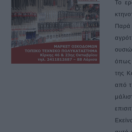
Το ερ
κτηνο
Παρά 
αγρότ
ουσιώ
όπως 
της Κ
από τ
μάλισ
επισιτ
Εκείν
αυτό 