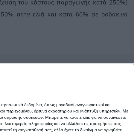
ξευση του κόστους παραγωγής κατά 250%),
50% στην ελιά και κατά 60% σε ροδάκινα,
λίδα χρησιμοποιεί cookies
;
σιμοποιεί cookies και άλλες τεχνολογίες
 βελτίωση της εμπειρίας περιήγησής σας για τους
:
για να ενεργοποιήσετε τη βασική λειτουργικότητα
ε προσωπικά δεδομένα, όπως μοναδικοί αναγνωριστικοί και
 παρέχετε καλύτερη εμπειρία στον ιστότοπο
,
για να
και περιεχομένου, έρευνα ακροατηρίου και ανάπτυξη υπηρεσιών.
Με
ον σας για τα προϊόντα και τις υπηρεσίες μας και
σω σάρωσης συσκευών. Μπορείτε να κάνετε κλικ για να συναινέσετε
 αλληλεπιδράσεις μάρκετινγκ
,
για να προβάλλετε
 λεπτομερείς πληροφορίες και να αλλάξετε τις προτιμήσεις σας
αιτεί τη συγκατάθεσή σας, αλλά έχετε το δικαίωμα να αρνηθείτε
πιο σχετικές με εσάς
.