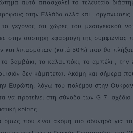
ώτημα αυτό απασχολεί το τελευταίο διάστη
τρόφους στην Ελλάδα αλλά και , οργανώσει
το γεγονός ότι χώρες του μεσογειακού νότ
ες στην αυστηρή εφαρμογή της συμφωνίας π
ν και λιπασμάτων (κατά 50%) που θα πλήξουν
το βαμβάκι, το καλαμπόκι, το αμπέλι , την ε
ομισιόν δεν κάμπτεται. Ακόμη και σήμερα πο
ην Ευρώπη, λόγω του πολέμου στην Ουκραν
τα να προτείνει στη σύνοδο των G-7, σχέδιο
ιστική κρίσης.
ο όμως που είναι ακόμη πιο οδυνηρό για το
που αποκάλυψε ο Γενικός Γραμματέας του Υ