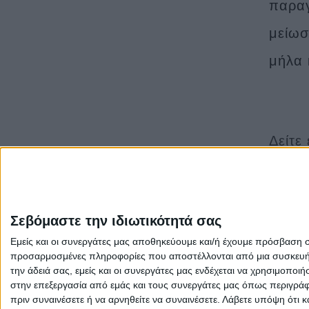
παραγ
μείωσ
μήλα 
Δείτε
-
Αγροτικέ
-
Καιρός 
-
Πως οδη
Σεβόμαστε την ιδιωτικότητά σας
-
Οικολογ
Εμείς και οι συνεργάτες μας αποθηκεύουμε και/ή έχουμε πρόσβαση 
προσαρμοσμένες πληροφορίες που αποστέλλονται από μια συσκευή γι
-
Είναι η 
την άδειά σας, εμείς και οι συνεργάτες μας ενδέχεται να χρησιμοπ
στην επεξεργασία από εμάς και τους συνεργάτες μας όπως περιγράφ
πριν συναινέσετε ή να αρνηθείτε να συναινέσετε.
Λάβετε υπόψη ότι κ